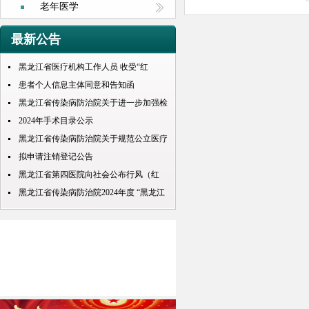
老年医学
最新公告
黑龙江省医疗机构工作人员 收受“红
包”处理规定
患者个人信息主体同意和告知函
黑龙江省传染病防治院关于进一步加强检
查检验结果互认项目的公示
2024年手术目录公示
黑龙江省传染病防治院关于规范公立医疗
机构预交金管理工作实施情况的通知
拟申请注销登记公告
黑龙江省第四医院向社会公布行风（红
包） 问题投诉举报电话
黑龙江省传染病防治院2024年度 “黑龙江
人才周”公开招聘 拟录取人员名单公示