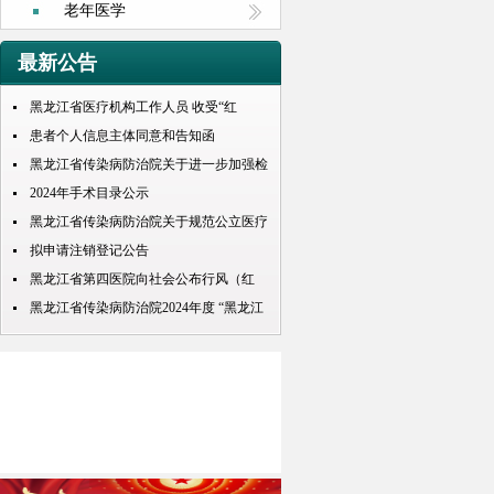
老年医学
最新公告
黑龙江省医疗机构工作人员 收受“红
包”处理规定
患者个人信息主体同意和告知函
黑龙江省传染病防治院关于进一步加强检
查检验结果互认项目的公示
2024年手术目录公示
黑龙江省传染病防治院关于规范公立医疗
机构预交金管理工作实施情况的通知
拟申请注销登记公告
黑龙江省第四医院向社会公布行风（红
包） 问题投诉举报电话
黑龙江省传染病防治院2024年度 “黑龙江
人才周”公开招聘 拟录取人员名单公示