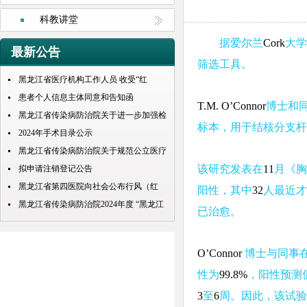
科教讲堂
据爱尔兰
Cork
大学
最新公告
筛选工具。
黑龙江省医疗机构工作人员 收受“红
包”处理规定
患者个人信息主体同意和告知函
T.M. O’Connor
博士和
黑龙江省传染病防治院关于进一步加强检
标本，用于结核分支杆
查检验结果互认项目的公示
2024年手术目录公示
黑龙江省传染病防治院关于规范公立医疗
该研究发表在
11
月《胸
机构预交金管理工作实施情况的通知
拟申请注销登记公告
黑龙江省第四医院向社会公布行风（红
阳性，其中
32
人最近才
包） 问题投诉举报电话
黑龙江省传染病防治院2024年度 “黑龙江
已治愈。
人才周”公开招聘 拟录取人员名单公示
O’Connor
博士与同事
性为
99.8%
，阳性预测
3
至
6
周。因此，该试验