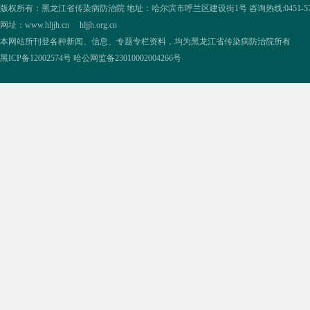
版权所有：黑龙江省传染病防治院 地址：哈尔滨市呼兰区建设街1号 咨询热线:0451-57335854,0
网址：www.hljjh.cn hljjh.org.cn
本网站所刊登各种新闻、信息、专题专栏资料，均为黑龙江省传染病防治院所有
黑ICP备12002574号
哈公网监备23010002004266号