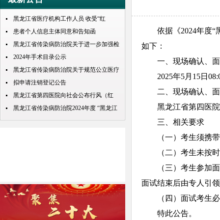
黑龙江省医疗机构工作人员 收受“红
依据《2024年度“
包”处理规定
患者个人信息主体同意和告知函
黑龙江省传染病防治院关于进一步加强检
如下：
查检验结果互认项目的公示
2024年手术目录公示
一、现场确认、面
黑龙江省传染病防治院关于规范公立医疗
2025年5月15日
机构预交金管理工作实施情况的通知
拟申请注销登记公告
二、现场确认、面
黑龙江省第四医院向社会公布行风（红
黑龙江省第四医院
包） 问题投诉举报电话
黑龙江省传染病防治院2024年度 “黑龙江
人才周”公开招聘 拟录取人员名单公示
三、相关要求
（一）考生须携带
（二）考生未按时
（三）考生参加面
面试结束后由专人引领
（四）面试考生必
特此公告。