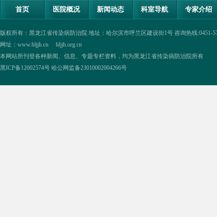
首页
医院概况
新闻动态
科室导航
专家介绍
版权所有：黑龙江省传染病防治院 地址：哈尔滨市呼兰区建设街1号 咨询热线:0451-57335854,0
网址：www.hljjh.cn hljjh.org.cn
本网站所刊登各种新闻、信息、专题专栏资料，均为黑龙江省传染病防治院所有
黑ICP备12002574号
哈公网监备23010002004266号