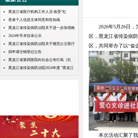
黑龙江省医疗机构工作人员 收受“红
包”处理规定
患者个人信息主体同意和告知函
2026年5月26日
黑龙江省传染病防治院关于进一步加强检
查检验结果互认项目的公示
2024年手术目录公示
区，黑龙江省传染病防
黑龙江省传染病防治院关于规范公立医疗
区，共同举办了以“奋
机构预交金管理工作实施情况的通知
拟申请注销登记公告
黑龙江省第四医院向社会公布行风（红
包） 问题投诉举报电话
黑龙江省传染病防治院2024年度 “黑龙江
人才周”公开招聘 拟录取人员名单公示
本次活动汇聚了我