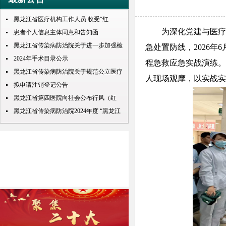
黑龙江省医疗机构工作人员 收受“红
为深化党建与医疗业
包”处理规定
患者个人信息主体同意和告知函
黑龙江省传染病防治院关于进一步加强检
急处置防线，2026
查检验结果互认项目的公示
2024年手术目录公示
程急救应急实战演练。
黑龙江省传染病防治院关于规范公立医疗
人现场观摩，以实战实
机构预交金管理工作实施情况的通知
拟申请注销登记公告
黑龙江省第四医院向社会公布行风（红
包） 问题投诉举报电话
黑龙江省传染病防治院2024年度 “黑龙江
人才周”公开招聘 拟录取人员名单公示