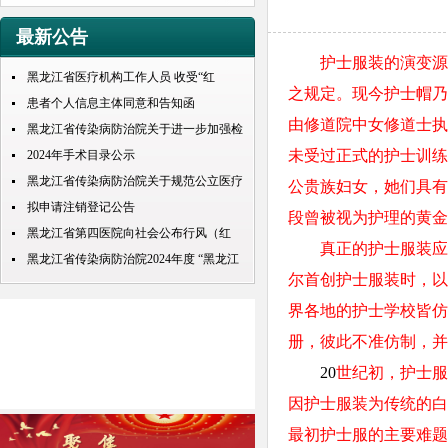
最新公告
护士服装的演变源于
黑龙江省医疗机构工作人员 收受“红
之规定。现今护士帽乃
包”处理规定
患者个人信息主体同意和告知函
由修道院中女修道士执
黑龙江省传染病防治院关于进一步加强检
未受过正式的护士训练
查检验结果互认项目的公示
2024年手术目录公示
黑龙江省传染病防治院关于规范公立医疗
公贵族妇女，她们具有
机构预交金管理工作实施情况的通知
拟申请注销登记公告
段曾被视为护理的黄金
黑龙江省第四医院向社会公布行风（红
真正的护士服装应该
包） 问题投诉举报电话
黑龙江省传染病防治院2024年度 “黑龙江
尔首创护士服装时，以
人才周”公开招聘 拟录取人员名单公示
界各地的护士学校皆仿
册，彼此不准仿制，并
20
世纪初，护士服
因护士服装为传统的白
最初护士服的主要难题