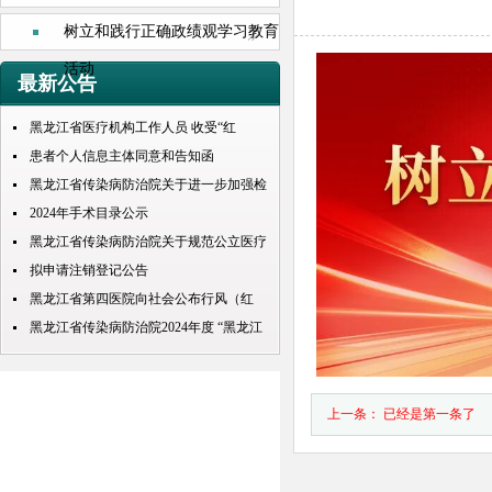
树立和践行正确政绩观学习教育
活动
最新公告
黑龙江省医疗机构工作人员 收受“红
包”处理规定
患者个人信息主体同意和告知函
黑龙江省传染病防治院关于进一步加强检
查检验结果互认项目的公示
2024年手术目录公示
黑龙江省传染病防治院关于规范公立医疗
机构预交金管理工作实施情况的通知
拟申请注销登记公告
黑龙江省第四医院向社会公布行风（红
包） 问题投诉举报电话
黑龙江省传染病防治院2024年度 “黑龙江
人才周”公开招聘 拟录取人员名单公示
上一条： 已经是第一条了