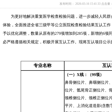
发布时间： 2026-03-16 15:41:33 点击量
为更好地解决重复医学检查检验问题，进一步减轻人民群众
体验，全面推进全省三级甲等公立医院检查检验结果互认工作
予以优化调整，数量从原有的
279项增加到285项，新增的6
必严格遵循相关规定，积极开展互认工作。
现将互认项目公示
专业名称
互认
（一）
X线：（99项）
鼻骨侧位片、鼻咽侧位片
位片、骶尾骨正侧位片、
颈椎侧位片、颈椎正侧位
平片、上消化道造影
(含数