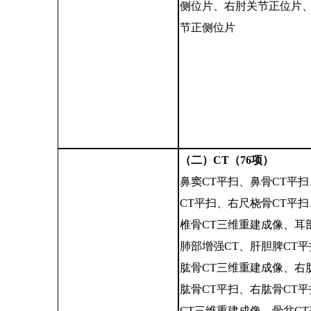
侧位片、右肘关节正位片
节正侧位片
（二）
CT（76项）
鼻窦
CT平扫、鼻骨CT平
CT平扫、右尺桡骨CT平
椎骨CT三维重建成像、耳
肺部增强CT、肝胆脾CT
肱骨CT三维重建成像、右
肱骨CT平扫、右肱骨CT
CT三维重建成像、骨盆C