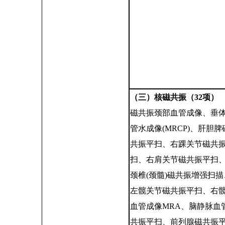
（三）核磁共振（
32项）
磁共振颈部血管成像
、
垂
管水成像
(MRCP)
、
肝胆脾
共振平扫
、
右踝关节磁共
扫
、
右肩关节磁共振平扫
颈椎
(颈髓)磁共振增强扫描
左髋关节磁共振平扫
、
右
血管成像
MRA
、
脑静脉血
共振平扫
、
前列腺磁共振