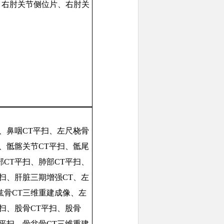
、右肘关节侧位片、右肘关
扫、鼻咽CT平扫、左尺桡骨
扫、骶髂关节CT平扫、骶尾
部CT平扫、肺部CT平扫、
平扫、肝脏三期增强CT、左
肱骨CT三维重建成像、左
平扫、股骨CT平扫、股骨
T平扫、骨盆骨CT三维重建