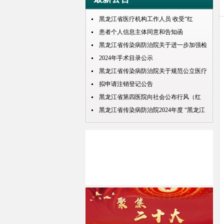
黑龙江省医疗机构工作人员 收受“红
包”处理规定
患者个人信息主体同意和告知函
黑龙江省传染病防治院关于进一步加强检
查检验结果互认项目的公示
2024年手术目录公示
黑龙江省传染病防治院关于规范公立医疗
机构预交金管理工作实施情况的通知
拟申请注销登记公告
黑龙江省第四医院向社会公布行风（红
包） 问题投诉举报电话
黑龙江省传染病防治院2024年度 “黑龙江
人才周”公开招聘 拟录取人员名单公示