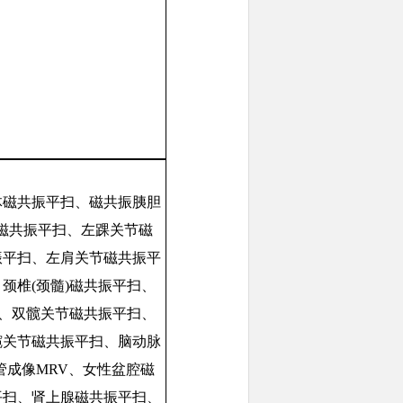
体磁共振平扫
、
磁共振胰胆
磁共振平扫
、
左踝关节磁
振平扫
、
左肩关节磁共振平
、
颈椎
(颈髓)磁共振平扫
、
、
双髋关节磁共振平扫
、
髋关节磁共振平扫
、
脑动脉
管成像
MRV
、
女性盆腔磁
平扫
、
肾上腺磁共振平扫
、