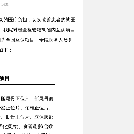
：5631
的医疗负担，切实改善患者的就医
，我院对检查检验结果省内互认项目
项同为全国互认项目。
全院医务人员务
如下：
项目
、骶尾骨正位片、骶尾骨侧
骨盆正位片、颈椎正位片、
片、肋骨正位片、立体腹部
字化摄片)、食管造影(含数