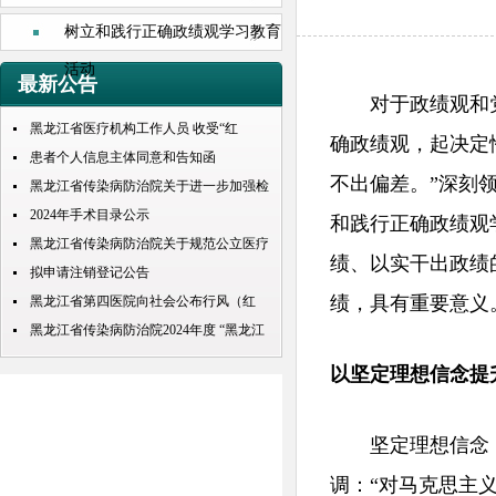
树立和践行正确政绩观学习教育
活动
最新公告
对于政绩观和党性
黑龙江省医疗机构工作人员 收受“红
确政绩观，起决定
包”处理规定
患者个人信息主体同意和告知函
不出偏差。”深刻
黑龙江省传染病防治院关于进一步加强检
查检验结果互认项目的公示
2024年手术目录公示
和践行正确政绩观
黑龙江省传染病防治院关于规范公立医疗
绩、以实干出政绩
机构预交金管理工作实施情况的通知
拟申请注销登记公告
绩，具有重要意义
黑龙江省第四医院向社会公布行风（红
包） 问题投诉举报电话
黑龙江省传染病防治院2024年度 “黑龙江
人才周”公开招聘 拟录取人员名单公示
以坚定理想信念提
坚定理想信念，
调：“对马克思主