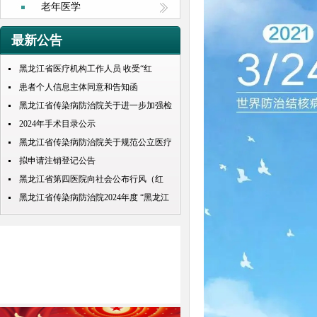
老年医学
最新公告
黑龙江省医疗机构工作人员 收受“红
包”处理规定
患者个人信息主体同意和告知函
黑龙江省传染病防治院关于进一步加强检
查检验结果互认项目的公示
2024年手术目录公示
黑龙江省传染病防治院关于规范公立医疗
机构预交金管理工作实施情况的通知
拟申请注销登记公告
黑龙江省第四医院向社会公布行风（红
包） 问题投诉举报电话
黑龙江省传染病防治院2024年度 “黑龙江
人才周”公开招聘 拟录取人员名单公示