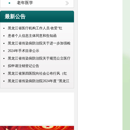
老年医学
最新公告
黑龙江省医疗机构工作人员 收受“红
包”处理规定
患者个人信息主体同意和告知函
黑龙江省传染病防治院关于进一步加强检
查检验结果互认项目的公示
2024年手术目录公示
黑龙江省传染病防治院关于规范公立医疗
机构预交金管理工作实施情况的通知
拟申请注销登记公告
黑龙江省第四医院向社会公布行风（红
包） 问题投诉举报电话
黑龙江省传染病防治院2024年度 “黑龙江
人才周”公开招聘 拟录取人员名单公示