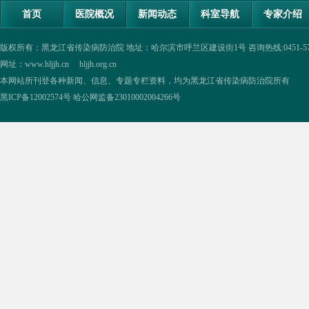
首页
医院概况
新闻动态
科室导航
专家介绍
版权所有：黑龙江省传染病防治院 地址：哈尔滨市呼兰区建设街1号 咨询热线:0451-57335854,0
网址：www.hljjh.cn hljjh.org.cn
本网站所刊登各种新闻、信息、专题专栏资料，均为黑龙江省传染病防治院所有
黑ICP备12002574号
哈公网监备23010002004266号