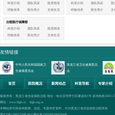
科室介绍
团队风采
医患情深
科室介绍
团队风采
医
经验传承
医生简介
文体生活
经验传承
医生简介
文
分院医疗保障部
科室介绍
团队风采
医患情深
经验传承
医生简介
文体生活
友情链接
中华人民共和国国家卫
黑龙江省卫生健康委员
生健康委员会
会
首页
医院概况
新闻动态
科室导航
专家介绍
版权所有：黑龙江省传染病防治院 地址：哈尔滨市呼兰区建设街1号 咨询热线:0451-57335854,0
网址：www.hljjh.cn hljjh.org.cn
本网站所刊登各种新闻、信息、专题专栏资料，均为黑龙江省传染病防治院所有
黑ICP备12002574号
哈公网监备23010002004266号