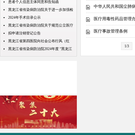
包”处理规定
患者个人信息主体同意和告知函
中华人民共和国尘肺
黑龙江省传染病防治院关于进一步加强检
查检验结果互认项目的公示
2024年手术目录公示
医疗用毒性药品管理
黑龙江省传染病防治院关于规范公立医疗
医疗事故管理条例
机构预交金管理工作实施情况的通知
拟申请注销登记公告
黑龙江省第四医院向社会公布行风（红
1/3
包） 问题投诉举报电话
黑龙江省传染病防治院2024年度 “黑龙江
人才周”公开招聘 拟录取人员名单公示