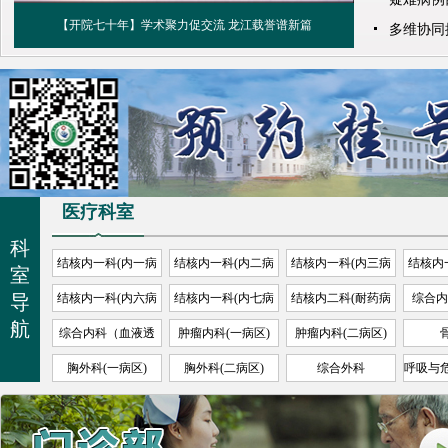
【开院七十年】告别“烟草”·“肠”享健康——黑龙江省第四医院开
专场实录
多维协同
纪实
展双日联合义诊活动
医疗科室
科
结核内一科(内一病
结核内一科(内二病
结核内一科(内三病
结核内
室
区)
区)
区)
导
结核内一科(内六病
结核内一科(内七病
结核内二科(耐药病
综合内
区)
区)
区)
航
综合内科（血液透
肿瘤内科(一病区)
肿瘤内科(二病区)
析）
胸外科(一病区)
胸外科(二病区)
综合外科
呼吸与
(