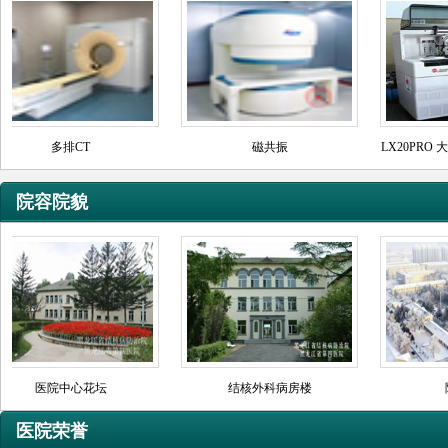
院容院貌
医院荣誉