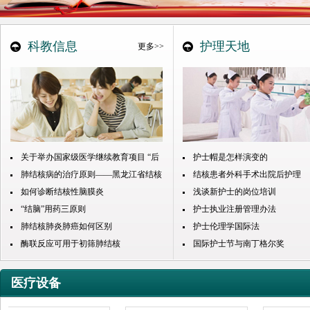
科教信息
护理天地
更多>>
关于举办国家级医学继续教育项目 “后
护士帽是怎样演变的
疫情时代”呼吸系统疾病诊疗思维进展
肺结核病的治疗原则——黑龙江省结核
结核患者外科手术出院后护理
培训班通知（第一轮）
病防治院治疗结核病独家资料
如何诊断结核性脑膜炎
浅谈新护士的岗位培训
“结脑”用药三原则
护士执业注册管理办法
肺结核肺炎肺癌如何区别
护士伦理学国际法
酶联反应可用于初筛肺结核
国际护士节与南丁格尔奖
医疗设备