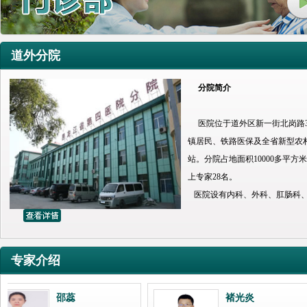
道外分院
分院简介
医院位于道外区新一街北岗路3
镇居民、铁路医保及全省新型农
站。分院占地面积10000多平方
上专家28名。
医院设有内科、外科、肛肠科、
科、老年关怀科等。医技科室有
先进，配有日本进口全自动生化分
仪、美国进口CT、腹腔镜、阴
专家介绍
疗设备。我院基于社会需求，于2
老助老等服务为主，24小时医
医疗、护理、康复及关怀为一体