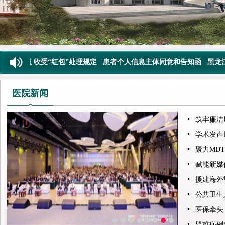
员 收受“红包”处理规定
患者个人信息主体同意和告知函
黑龙江省医
医院新闻
筑牢廉洁
开展新提
学术发声
在全国肺
聚力MD
诊疗病例
赋能新媒
员新媒体
援建海外
章 －我
公共卫生
设项目圆
拔会成功
医保牵头
疑难病例