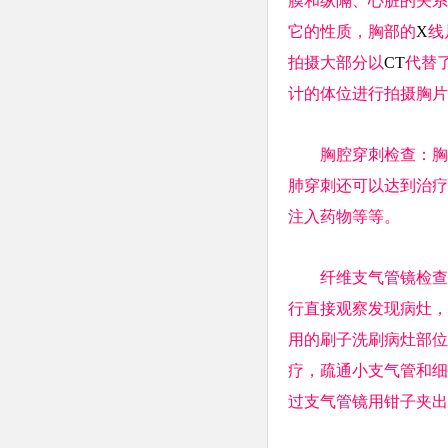
膜和纵隔、心脏的关系
它的性质，胸部的
X
线
拍摄大部分以
CT
代替
计的体位进行拍摄胸片
胸腔穿刺检查：胸腔
肺穿刺还可以达到治疗
注入药物等等。
纤维支气管镜检查：
行直接观察发现病灶，
用的刷子洗刷病灶部位
疗，疏通小支气管和细
过支气管镜用钳子夹出