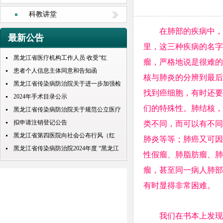
科教讲堂
在肺部的疾病中，肺
最新公告
里，这三种疾病的名字
黑龙江省医疗机构工作人员 收受“红
瘤，严格地说是很难的
包”处理规定
患者个人信息主体同意和告知函
核与肺炎的分辨到最后
黑龙江省传染病防治院关于进一步加强检
找到癌细胞，有时还要
查检验结果互认项目的公示
2024年手术目录公示
们的特殊性。肺结核，
黑龙江省传染病防治院关于规范公立医疗
机构预交金管理工作实施情况的通知
拟申请注销登记公告
类不同，而可以有不同
黑龙江省第四医院向社会公布行风（红
肺炎等等；肺癌又可因
包） 问题投诉举报电话
黑龙江省传染病防治院2024年度 “黑龙江
性假瘤、肺脂肪瘤、肺
人才周”公开招聘 拟录取人员名单公示
瘤，甚至同一病人肺部
有时显得非常困难。
我们在书本上发现，