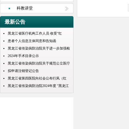
科教讲堂
最新公告
黑龙江省医疗机构工作人员 收受“红
包”处理规定
患者个人信息主体同意和告知函
黑龙江省传染病防治院关于进一步加强检
查检验结果互认项目的公示
2024年手术目录公示
黑龙江省传染病防治院关于规范公立医疗
机构预交金管理工作实施情况的通知
拟申请注销登记公告
黑龙江省第四医院向社会公布行风（红
包） 问题投诉举报电话
黑龙江省传染病防治院2024年度 “黑龙江
人才周”公开招聘 拟录取人员名单公示