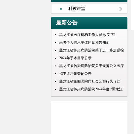
科教讲堂
最新公告
黑龙江省医疗机构工作人员 收受“红
包”处理规定
患者个人信息主体同意和告知函
黑龙江省传染病防治院关于进一步加强检
查检验结果互认项目的公示
2024年手术目录公示
黑龙江省传染病防治院关于规范公立医疗
机构预交金管理工作实施情况的通知
拟申请注销登记公告
黑龙江省第四医院向社会公布行风（红
包） 问题投诉举报电话
黑龙江省传染病防治院2024年度 “黑龙江
人才周”公开招聘 拟录取人员名单公示