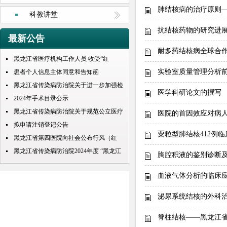
肺结核病的治疗原则
科教讲堂
抗结核药物的研究进
最新公告
耐多药结核病全球合
黑龙江省医疗机构工作人员 收受“红
实验室质量管理分析
包”处理规定
患者个人信息主体同意和告知函
黑龙江省传染病防治院关于进一步加强检
医学科研论文的撰写
查检验结果互认项目的公示
2024年手术目录公示
黑龙江省传染病防治院关于规范公立医疗
医院的首因效应对病
机构预交金管理工作实施情况的通知
拟申请注销登记公告
粟粒型肺结核412例临
黑龙江省第四医院向社会公布行风（红
包） 问题投诉举报电话
黑龙江省传染病防治院2024年度 “黑龙江
胸腔积液的鉴别诊断
人才周”公开招聘 拟录取人员名单公示
血液气体分析的临床应
泌尿系统结核的外科治
脊柱结​核——黑龙江