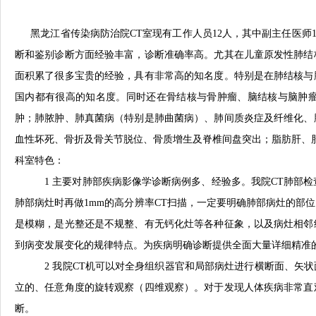
黑龙江省传染病防治院CT室现有工作人员12人，其中副主任医师1
断和鉴别诊断方面经验丰富，诊断准确率高。尤其在儿童原发性肺结
面积累了很多宝贵的经验，具有非常高的知名度。特别是在肺结核与
国内都有很高的知名度。同时还在骨结核与骨肿瘤、脑结核与脑肿
肿；肺脓肿、肺真菌病（特别是肺曲菌病）、肺间质炎症及纤维化、
血性坏死、骨折及骨关节脱位、骨质增生及脊椎间盘突出；脂肪肝、
科室特色：
1 主要对肺部疾病影像学诊断病例多、经验多。我院CT肺部检查
肺部病灶时再做1mm的高分辨率CT扫描，一定要明确肺部病灶的部
是模糊，是光整还是不规整、有无钙化灶等各种征象，以及病灶相邻
到病变发展变化的规律特点。为疾病明确诊断提供全面大量详细精准
2 我院CT机可以对全身组织器官和局部病灶进行横断面、矢状
立的、任意角度的旋转观察（四维观察）。对于发现人体疾病非常直
断。