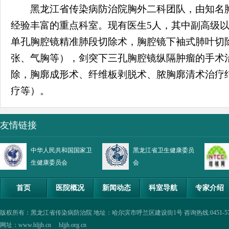
黑龙江省传染病防治院胸外二科团队，由知名胸
经验丰富的重点科室。现有医生
5
人，其中副高级
单孔胸腔镜精准肺段切除术，胸腔镜下袖式肺叶切
张、气胸等），剑突下三孔胸腔镜纵隔肿瘤的手术
除，胸廓成形术、纤维板剥脱术、脓胸廓清术治疗
疗等）。
友情链接
中华人民共和国国家卫
黑龙江省卫生健康委员
生健康委员会
会
首页
医院概况
新闻动态
科室导航
专家介绍
版权所有：黑龙江省传染病防治院 地址：哈尔滨市呼兰区建设街1号 咨询热线:0451-57335854,0
网址：www.hljjh.cn hljjh.org.cn