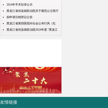
查检验结果互认项目的公示
2024年手术目录公示
黑龙江省传染病防治院关于规范公立医疗
机构预交金管理工作实施情况的通知
拟申请注销登记公告
黑龙江省第四医院向社会公布行风（红
包） 问题投诉举报电话
黑龙江省传染病防治院2024年度 “黑龙江
人才周”公开招聘 拟录取人员名单公示
友情链接