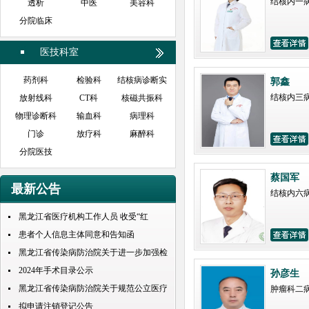
结核内一
透析
中医
美容科
分院临床
医技科室
药剂科
检验科
结核病诊断实
郭鑫
结核内三
放射线科
CT科
核磁共振科
验室
物理诊断科
输血科
病理科
门诊
放疗科
麻醉科
分院医技
蔡国军
最新公告
结核内六
黑龙江省医疗机构工作人员 收受“红
包”处理规定
患者个人信息主体同意和告知函
黑龙江省传染病防治院关于进一步加强检
查检验结果互认项目的公示
2024年手术目录公示
孙彦生
黑龙江省传染病防治院关于规范公立医疗
肿瘤科二
机构预交金管理工作实施情况的通知
拟申请注销登记公告