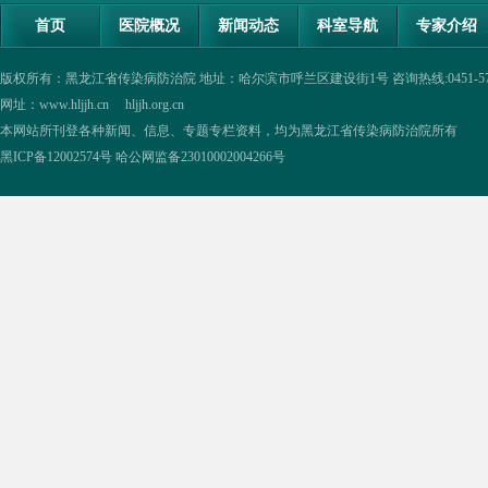
首页
医院概况
新闻动态
科室导航
专家介绍
版权所有：黑龙江省传染病防治院 地址：哈尔滨市呼兰区建设街1号 咨询热线:0451-57335854,0
网址：www.hljjh.cn hljjh.org.cn
本网站所刊登各种新闻、信息、专题专栏资料，均为黑龙江省传染病防治院所有
黑ICP备12002574号
哈公网监备23010002004266号