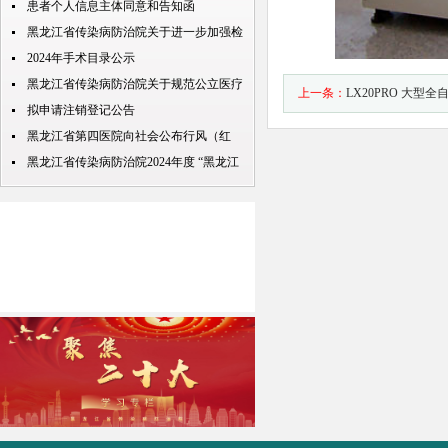
包”处理规定
患者个人信息主体同意和告知函
黑龙江省传染病防治院关于进一步加强检
查检验结果互认项目的公示
2024年手术目录公示
黑龙江省传染病防治院关于规范公立医疗
上一条：
LX20PRO 大型
机构预交金管理工作实施情况的通知
拟申请注销登记公告
黑龙江省第四医院向社会公布行风（红
包） 问题投诉举报电话
黑龙江省传染病防治院2024年度 “黑龙江
人才周”公开招聘 拟录取人员名单公示